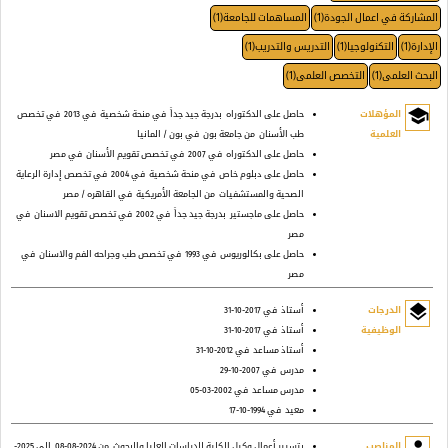
المشاركة في اعمال الجودة(1)
المساهمات للجامعة(1)
الإدارة(1)
التكنولوجيا(1)
التدريس والتدريب(1)
البحث العلمى(1)
التخصص العلمى(1)
school
المؤهلات
حاصل على الدكتوراه
بدرجة جيد جداً
في منحة شخصية
في 2013
في تخصص
العلمية
طب الأسنان
من جامعة بون
في بون / المانيا
حاصل على الدكتوراه
في 2007
في تخصص تقويم الأسنان
في مصر
حاصل على دبلوم خاص
في منحة شخصية
في 2004
في تخصص إدارة الرعاية
الصحية والمستشفيات
من الجامعة الأمريكية
في القاهره / مصر
حاصل على ماجستير
بدرجة جيد جداً
في 2002
في تخصص تقويم الاسنان
في
مصر
حاصل على بكالوريوس
في 1993
في تخصص طب وجراحه الفم والاسنان
في
مصر
layers
الدرجات
أستاذ
في 2017-10-31
الوظيفية
أستاذ
في 2017-10-31
أستاذ مساعد
في 2012-10-31
مدرس
في 2007-10-29
مدرس مساعد
في 2002-03-05
معيد
في 1994-10-17
المناصب
بتسيير أعمال وكيل الكلية للدراسات العليا والبحوث
من 2024-08-08
إلى 2025-