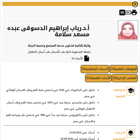
arrow_circle_up
print
أ.د.رباب إبراهيم الدسوقى عبده
مسعد سلامة
وكيلا للكلية لشئون خدمة المجتمع وتنمية البيئة
جامعة المنصورة
-كلية طب الأسنان
-طب أسنان الاطفال
insert_drive_file
الأبحاث 33
المؤهلات العلمية(3)
الدرجات الوظيفية(5)
المناصب الإدارية(2)
الأبحاث العلمية(33)
school
المؤهلات
حاصل على الدكتوراه
في 2010
في تخصص صحة الفم وطب الاسنان الوقائي
العلمية
في مصر
حاصل على ماجستير
بدرجة جيد
في 2001
في تخصص صحه الفم وطب أسنان
الاطفال الوقائى
في مصر
حاصل على بكالوريوس
بدرجة جيد جداً
في 1994
في تخصص طب وجراحه الفم
والاسنان
في مصر
layers
الدرجات
أستاذ
في 2022-06-21
الوظيفية
أستاذ مساعد
في 2016-09-26