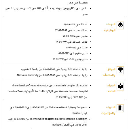
ونفسية
في مصر
حاصل على بكالوريوس
بدرجة جيد جداً
في 1990
في تخصص طب وجراحة
في
مصر
layers
الدرجات
أستاذ
في 2014-09-29
الوظيفية
أستاذ مساعد
في 2009-09-27
مدرس
في 2004-09-28
مدرس مساعد
في 1997-06-14
معيد
في 1997-04-12
طبيب مقيم
في 1993-07-01
طبيب بشرى ثالث
في 1992-03-01
emoji_events
الجوائز
جائزة الجامعة التشجيعية
في 2008-07-01
من جامعة المنصوره
والمكافآت
جائزة الجامعة التشجيعية
في 2008-07-01
من Mansoura University
local_library
الخبرات
Transcranial Doppler Ultrasound
من The university of Texas At Houston
العامة
Memorial Hermann Hospital
في الولايات المتحدة الأمريكية/Houston Texas
من 1999-11-18
إلى 2001-05-31
meeting_room
الندوات
31st International Epilepsy Congress
من 2015-09-05
إلى 2015-09-09
في
والمؤتمرات
تركيا/Istanbul
The 9th world congress on controversies in neurology
من 2015-03-25
إلى
2015-03-28
في المجـر/Budapest