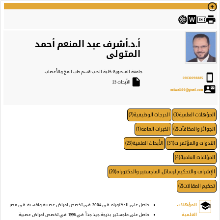
arrow_circle_up
print
أ.د.أشرف عبد المنعم أحمد
المتولى
جامعة المنصورة
-كلية الطب
-قسم طب المخ والأعصاب
stay_primary_portrait
01030098885
insert_drive_file
الأبحاث 23
contact_mail
mitwalli66@gmail.com
المؤهلات العلمية(3)
الدرجات الوظيفية(7)
الجوائز والمكافآت(2)
الخبرات العامة(1)
الندوات والمؤتمرات(31)
الأبحاث العلمية(23)
المؤلفات العلمية(4)
الإشراف والتحكيم لرسائل الماجستير والدكتوراه(20)
تحكيم المقالات(2)
school
المؤهلات
حاصل على الدكتوراه
في 2004
في تخصص امراض عصبية ونفسية
في مصر
العلمية
حاصل على ماجستير
بدرجة جيد جداً
في 1996
في تخصص امراض عصبية