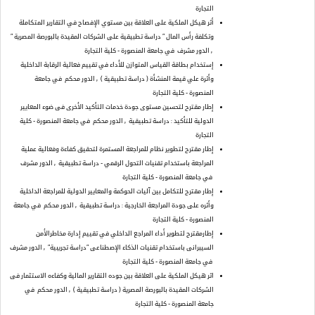
التجارة
أثر هيكل الملكية على العلاقة بين مستوي الإفصاح في التقارير المتكاملة
وتكلفة رأس المال ” دراسة تطبيقية على الشركات المقيدة بالبورصة المصرية ”
, الدور مشرف
في جامعة المنصورة - كلية التجارة
إستخدام بطاقة القياس المتوازن للأداء في تقييم فعالية الرقابة الداخلية
وأثرة علي قيمة المنشأة ( دراسة تطبيقية )
, الدور محكم
في جامعة
المنصورة - كلية التجارة
إطار مقترح لتحسين مستوى جودة خدمات التأكيد الأخرى فى ضوء المعايير
الدولية للتأكيد : دراسة تطبيقية
, الدور محكم
في جامعة المنصورة - كلية
التجارة
إطار مقترح لتطوير نظام للمراجعة المستمرة لتحقيق كفاءة وفعالية عملية
المراجعة باستخدام تقنيات التحول الرقمي - دراسة تطبيقية
, الدور مشرف
في جامعة المنصورة - كلية التجارة
إطار مقترح للتكامل بين آليات الحوكمة والمعايير الدولية للمراجعة الداخلية
وأثره على جودة المراجعة الخارجية : دراسة تطبيقية
, الدور محكم
في جامعة
المنصورة - كلية التجارة
إطارمقترح لتطوير أداء المراجع الداخلي في تقييم إدارة مخاطرالأمن
السيبرانى باستخدام تقنيات الذكاء الإصطناعى ”دراسة تجريبية”
, الدور مشرف
في جامعة المنصورة - كلية التجارة
اثر هيكل الملكية على العلاقة بين جوده التقارير المالية وكفاءه الاستثمار فى
الشركات المقيدة بالبورصة المصرية ( دراسة تطبيقية )
, الدور محكم
في
جامعة المنصورة - كلية التجارة