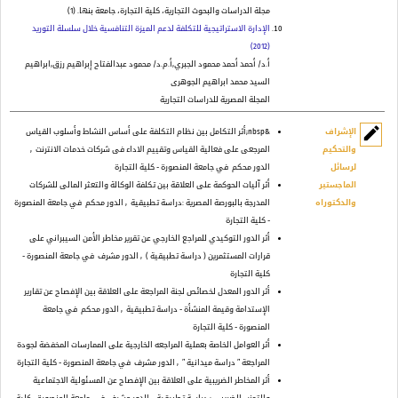
مجلة الدراسات والبحوث التجارية، كلية التجارة، جامعة بنها.
(
1
)
الإدارة الاستراتيجية للتكلفة لدعم الميزة التنافسية خلال سلسلة التوريد
(2012)
أ.د/ أحمد أحمد محمود الجبري,أ.م.د/ محمود عبدالفتاح إبراهيم رزق,ابراهيم
السيد محمد ابراهيم الجوهرى
المجلة المصرية للدراسات التجارية
edit
الإشراف
&nbsp;أثر التكامل بين نظام التكلفة على أساس النشاط وأسلوب القياس
والتحكيم
المرجعى على فعالية القياس وتقييم الاداء فى شركات خدمات الانترنت
,
لرسائل
الدور محكم
في جامعة المنصورة - كلية التجارة
الماجستير
أثر آليات الحوكمة على العلاقة بين تكلفة الوكالة والتعثر المالى للشركات
والدكتوراه
المدرجة بالبورصة المصرية :دراسة تطبيقية
, الدور محكم
في جامعة المنصورة
- كلية التجارة
أثر الدور التوكيدي للمراجع الخارجي عن تقرير مخاطر الأمن السيبراني على
قرارات المستثمرين ( دراسة تطبيقية )
, الدور مشرف
في جامعة المنصورة -
كلية التجارة
أثر الدور المعدل لخصائص لجنة المراجعة على العلاقة بين الإفصاح عن تقارير
الإستدامة وقيمة المنشأة - دراسة تطبيقية
, الدور محكم
في جامعة
المنصورة - كلية التجارة
أثر العوامل الخاصة بعملية المراجعه الخارجية على الممارسات المخفضة لجودة
المراجعة ” دراسة ميدانية ”
, الدور مشرف
في جامعة المنصورة - كلية التجارة
أثر المخاطر الضريبية على العلاقة بين الإفصاح عن المسئولية الاجتماعية