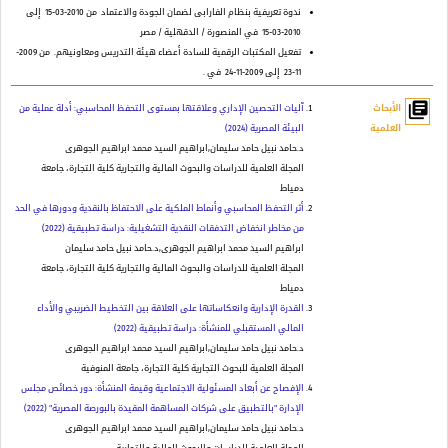
ندوة تعريفية بنظام الفارابى لضمان الجودة والاعتماد
من 2010-03-15
إلى
2010-03-15
في المنصورة / الدقهلية / مصر
تفعيل المكتبات الرقمية للسادة أعضاء هيئة التدريس ومعاونيهم.
من 2009-
11-23
إلى 2009-11-24
في .
library_books
الأبحاث
آليات التحصين الإداري وعلاقتها بمستوى التحفظ المحاسبي: أدلة عملية من
العلمية
البيئة المصرية (2024)
د.حامد نبيل حامد سليمان,ابراهيم السيد محمد ابراهيم الجوهرى
المجلة العلمية للدراسات والبحوث المالية والتجارية كلية التجارة، جامعة
دمياط
أثر التحفظ المحاسبي وأنماط الملكية على الاحتفاظ بالنقدية ودورها في الحد
من مخاطر انخفاض التدفقات النقدية التشغيلية: دراسة تطبيقية (2022)
ابراهيم السيد محمد ابراهيم الجوهرى,د.حامد نبيل حامد سليمان
المجلة العلمية للدراسات والبحوث المالية والتجارية كلية التجارة، جامعة
دمياط
القدرة الإدارية وانعكاساتها على العلاقة بين التخطيط الضريبي والأداء
المالي المستقبلي للمنشأة: دراسة تطبيقية (2022)
د.حامد نبيل حامد سليمان,ابراهيم السيد محمد ابراهيم الجوهرى
المجلة العلمية للبحوث التجارية كلية التجارة، جامعة المنوفية
الإفصاح عن أبعاد المسئولية الاجتماعية وقيمة المنشأة: دور خصائص مجلس
الإدارة "بالتطبيق على شركات المساهمة المقيدة بالبورصة المصرية" (2022)
د.حامد نبيل حامد سليمان,ابراهيم السيد محمد ابراهيم الجوهرى