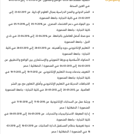
والمؤتمرات
التنمية المستدامة 2030- الواقع والمأمول.
من 2019-03-17
إلى 2019-03-18
في العين السخنة
النشر الدولي والمنح الدراسية بمجال العلوم الإدارية.
من 2017-02-23
إلى
2017-02-23
في كلية التجارة- جامعة المنصورة.
دور البنوك في دعم الاقتصاد المصري.
من 2016-11-05
إلى 2016-11-05
في
كلية التجارة - جامعة المنصورة.
نحو صحة أفضل للعاملين بالجامعة.
من 2014-04-22
إلى 2014-04-23
في نادي
النيل - جامعة المنصورة
التعليم الإلكتروني دوره وأهميته.
من 2013-03-28
إلى 2013-03-28
في كلية
التجارة - جامعة المنصورة
الصكوك الأسلامية ودورها التمويلى والإستثمارى بين الواقع والتطبيق
من
2013-03-04
إلى 2013-03-04
في المنصورة / الدقهلية / مصر
التعريف بخدمات وحدة التعليم الإلكتروني.
من 2012-11-19
إلى 2012-11-19
في
كلية التجارة -جامعة المنصورة
الاتجاهات الحديثة في التعليم الإلكتروني وأفاق التعاون مع دور النشر
العالمية.
من 2012-05-20
إلى 2012-05-20
في كلية التجارة – جامعة المنصورة
ورشة عمل عن السحابات الإلكترونية
من 2010-10-11
إلى 2010-10-11
في
المنصورة / الدقهلية / مصر
إدارة المعرفة: الاستراتيجيات والتحديات.
من 2010-05-04
إلى 2010-05-06
في
كلية التجارة - جامعة المنصورة.
ندوة تعريفية بنظام المستقبل لادارة المكتبات
من 2010-03-16
إلى 2010-03-
16
في المنصورة / الدقهلية / مصر