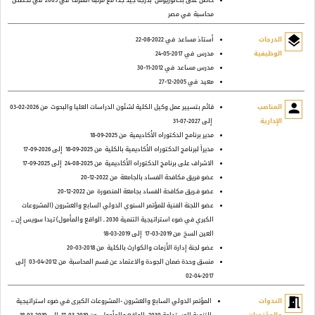
حاصل على بكالوريوس
بدرجة جيد جداً مع مرتبة الشرف
في 2005
في تخصص
محاسبة
في مصر
layers
الدرجات
أستاذ مساعد
في 2022-08-22
الوظيفية
مدرس
في 2017-05-24
مدرس مساعد
في 2012-11-30
معيد
في 2005-12-27
person
المناصب
قائم بتسيير عمل وكيل الكلية لشئون الدراسات العليا والبحوث
من 2026-02-03
الإدارية
إلى 2027-07-31
مدير برنامج الدكتوراه الأكاديمية
من 2025-09-18
مديراً لبرنامج الدكتوراه الأكاديمية بالكلية
من 2025-09-18
إلى 2026-09-17
الاشراف على برنامج الدكتوراه الأكاديمية
من 2025-08-24
إلى 2025-09-17
عضو فريق مكافحة الفساد بالجامعة
من 2022-12-20
عضو فـريق مكافحة الفساد بجامعة المنصورة
من 2022-12-20
عضو اللجنة الفنية للمؤتمر السنوي الدولي السابع والعشرون (المشروعات
الكبري في ضوء استراتيجية التنمية 2030 ـ الواقع والمأمول) تيدا سويس إن ــ
العين السخ
من 2019-03-17
إلى 2019-03-18
عضو لجنة إدارة الأزمات والكوارث بالكلية
من 2018-03-20
منسق وحدة ضمان الجودة والاعتماد عن قسم المحاسبة
من 2012-04-03
إلى
2017-04-02
meeting_room
الندوات
المؤتمر الدولي السابع والعشرون -المشروعات الكبرى في ضوء استراتيجية