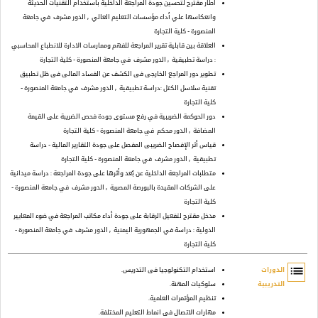
اطار مقترح لتحسين جودة المراجعة الداخلية باستخدام التقنيات الحديثة
وانعكاسها علي أداء مؤسسات التعليم العالي
, الدور مشرف
في جامعة
المنصورة - كلية التجارة
العلاقة بين قابلية تقرير المراجعة للفهم وممارسات الادارة للانطباع المحاسبي
: دراسة تطبيقية
, الدور مشرف
في جامعة المنصورة - كلية التجارة
تطوير دور المراجع الخارجى فى الكشف عن الفساد المالى فى ظل تطبيق
تقنية سلاسل الكتل :دراسة تطبيقية
, الدور مشرف
في جامعة المنصورة -
كلية التجارة
دور الحوكمة الضريبية في رفع مستوى جودة فحص الضريبة على القيمة
المضافة
, الدور محكم
في جامعة المنصورة - كلية التجارة
قياس أثر الإفصاح الضريبى المفصل على جودة التقارير المالية - دراسة
تطبيقية
, الدور مشرف
في جامعة المنصورة - كلية التجارة
متطلبات المراجعة الداخلية عن بُعد وأثرها على جودة المراجعة : دراسة ميدانية
على الشركات المقيدة بالبورصة المصرية
, الدور مشرف
في جامعة المنصورة -
كلية التجارة
مدخل مقترح لتفعيل الرقابة على جودة أداء مكاتب المراجعة في ضوء المعايير
الدولية : دراسة في الجمهورية اليمنية
, الدور مشرف
في جامعة المنصورة -
كلية التجارة
list
الدورات
استخدام التكنولوجيا فى التدريس.
التدريبية
سلوكيات المهنة.
تنظيم المؤتمرات العلمية.
مهارات الاتصال فى انماط التعليم المختلفة.