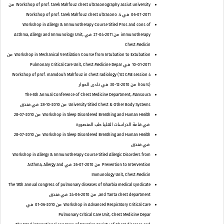
Workshop of prof. tarek Mahfouz chest ultrasonography assiut university
من
2011-07-06
في 4. Workshop of prof. tarek Mahfouz chest ultrasono
Workshop in Allergy & Immunotherapy Course titled Pros and cons of
immunotherapy
من 2011-04-27
في Asthma, Allergy and Immunology Unit,
Chest Medicin
Workshop in Mechanical Ventilation Course from Intubation to Extubation
من
2011-01-10
في Pulmonary Critical Care Unit, Chest Medicine Depar
Workshop of prof. mamdouh Mahfouz in chest radiology (1st CME session 4
hours)
من 2010-12-30
في نادى الحوار
The 6th Annual Conference of Chest Medicine Department, Mansoura
University titled Chest & Other Body Systems
من 2010-10-28
في فندق
Workshop in Sleep Disordered Breathing and Human Health
من 2010-07-28
في قاعة الدراسات العليا طب المنصورة
Workshop in Sleep Disordered Breathing and Human Health
من 2010-07-28
في فندق
Workshop in Allergy & Immunotherapy Course titled Allergic Disorders from
Prevention to Intervention
من 2010-07-26
في Asthma, Allergy and
Immunology Unit, Chest Medicin
The 18th annual congress of pulmonary diseases of Gharbia medical syndicate
and Tanta chest department,
من 2010-06-24
في فندق
Workshop in Advanced Respiratory Critical Care
من 2010-06-01
في
Pulmonary Critical Care Unit, Chest Medicine Depar