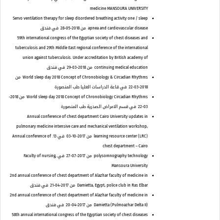
medicine MANSOURA UNIVERSITY
Servo ventilation therapy for sleep disordered breathing activity one / sleep
apnea and cardiovascular disease
من 2018-05-28
في فندق
59th international congress of the Egyptian society of chest diseases and
tuberculosis and 29th Middle East regional conference of the international
union against tuberculosis. Under accreditation by British academy of
continuing medical education
من 2018-03-29
في فندق
World sleep day 2018 Concept of Chronobiology & Circadian Rhythms
من
2018-03-22
في قاعة الدراسات العليا طب المنصورة
World sleep day 2018 Concept of Chronobiology Circadian Rhythms
من 2018-
03-22
في قسم الامراض الصدرية طب المنصورة
Annual conference of chest department Cairo University updates in
pulmonary medicine intensive care and mechanical ventilation workshop,
learning resource center (LRC)
من 2017-10-03
في 13. Annual conference of
chest department – Cairo
polysomnography technology
من 2017-07-27
في Faculty of nursing,
Mansoura University
2nd annual conference of chest department of Alazhar faculty of medicine in
Damietta, Egypt, police club in Ras Elbar
من 2017-04-21
في فندق
2nd annual conference of chest department of Alazhar faculty of medicine in
Damietta (Pulmoazhar Delta II)
من 2017-04-20
في فندق
58th annual international congress of the Egyptian society of chest diseases