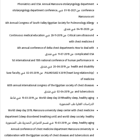
Phoniatrics and OSA. Annual Mansoura otolaryngology department
conference
من 2021-10-01
في otolaryngology department conference,
Mansoura uni
4th Annual Congress of South Valley Egyptian Society for Pulmonology Allergy
من 2020-10-04
في فندق
Critical care ultrasound
من 2019-11-28
في Continuous medical education
with chest medicine d
4th annual conference of delta chest departments How to deal with
complicated OSA
من 2019-07-11
في فندق
1st international and 15th national conference of human performance in
health and disability
من 2019-06-20
في فندق
PULMOSUEZ II 2019 (heart lung relationship).
من 2019-05-02
في Suez faculty
of medicine
60th annual international congress of the Egyptian society of chest diseases
and tuberculosis
من 2019-04-02
في فندق
World sleep day 2019healthy sleep, healthy aging
من 2019-03-15
في قاعة
الدراسات العليا طب المنصورة
World sleep day 2019, Mansoura university sleep center with chest medicine
department (sleep disordered breathing unit) and world sleep society: healthy
sleep, healthy aging
من 2019-03-15
في قسم الامراض الصدرية طب المنصورة
Annual conference of chest medicine department Mansoura University in
collaboration with the Egyptian society of chest diseases and tuberculosis and