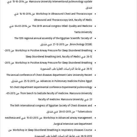
Mansoura University Interventional pulmonology update
من 2014-10-15
في
فندق
Workshop in Ultrasound Chest and Thoracoscope
من 2014-10-14
في
Ultrasound and Thoracoscopy Unit, Faculty of Medic
The 28 th annual congress titled: Quality and Medicine
من 2014-03-04
في
Tanta University
The 12th regional annual assembly of the Egyptian Scientific Society of
Bronchology (ESSB),
من 2013-12-27
في فندق
Workshop in Positive Airway Pressure for Sleep Disordered Breathing
من 2013-
12-26
في Sleep Disordered Breathing Unit, Faculty of Medici
Workshop in Positive Airway Pressure for Sleep Disordered Breathing
من 2013-
12-26
في قاعة الدراسات العليا طب المنصورة
The annual conference of Chest diseases department Cairo University Recent
Advances in Pulmonary medicine Pulmo Egypt
من 2013-12-25
في فندق
1st chest department experimental conference Experimental pulmonology
from bench to bedside Faculty of medicine. Mansoura University
من 2013-05-
23
في Faculty of medicine. Mansoura University
The 54th international congress of Egyptian Society of Chest diseases and
Tuberculosis "
من 2013-03-28
في فندق
Workshop in Advanced airway management
من 2013-03-15
في nesthesia and
Surgical Intensive care Department,
Workshop in Sleep Disordered Breathing in respiratory diseases Course
من
2012-12-28
في قاعة الدراسات العليا طب المنصورة