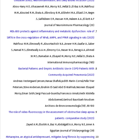
Oxidative Stress, Neuroinflammation, and Lewy Bodies Inclusion (2025)
Abou-Hany H.O.,Khasawneh M.A.,Morsy N.E.,Hellal D.,El-Baz A.M.,Mahfouz
M.M.,Abozied R.M.,Shata A.,Elbrolosy B.M.,AlShehri M.A.,ElSaid Z.H.,Negm
S.,Saifeldeen E.R.,Hassan H.M.,Haleem A.A.,El-kott A.F.
Journal of Neuroimmune Pharmacology
(
20
)
MDL-800 protects against inflammatory and metabolic dysfunction: role of
SIRT6 in the cross-regulation of NFκB, AMPK, and PPAR signaling in rats (2025)
Mahfouz M.M.,Elmowafy R.,AbuoHashish N.A.,Anwer H.M.,Gaafar A.,Saber
S.,Hamad R.S.,Elmetwally A.A.m.,Elmorsy E.A.,Hasan W.A.,Farrag A.A.,Ahmed
W.M.S.,Ramadan A.,Elsayed M.,Morsy N.E.,Hellal D.,Shata A.
International Immunopharmacology
(
165
)
Bacterial Patterns and Empiric Antibiotic Use in COPD Patients With
Community-Acquired Pneumonia (2023)
Andreas Vestergaard Jensen,Hanaa Shafiek,Judith Marin-Corral,Pelle Trier
Petersen,Stine Andersen,Ibrahim El-Said Abd El-Wahhab,Nesreen Elsayed
Morsy,Eman Sobh,Sergi Pascual-Guardia,Francesco Amati,Kedir Abdella
Abdulsemed,Gertrud Baunbæk-knudsen
Archivos de Bronconeumología
(
59
)
,
90-100
The role of video-fluoroscopy in the assessment of obstructive sleep apnea
patients: comparative study (2023)
Zayed A.M.,Elsobki A.,Baz H.,Abdalgalil A.A.,Morsy N.E.,Amer A.
Egyptian Journal of Otolaryngology
(
39
)
Mirtazepine, an atypical antidepressant, mitigates lung fibrosis by suppressing