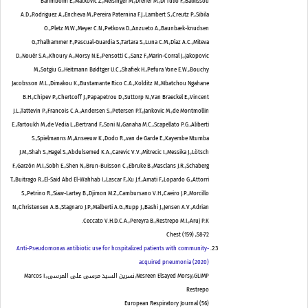
Barimboim E.,Matkovic Z.,Meisinger M.,Dreher M.,Di Tulio F.,Balkissou
A.D.,Rodriguez A.,Encheva M.,Pereira Paternina F.J.,Lambert S.,Creutz P.,Sibila
O.,Pletz M.W.,Meyer C.N.,Petkova D.,Anzueto A.,Baunbæk-knudsen
G.,Thalhammer F.,Pascual-Guardia S.,Tartara S.,Luna C.M.,Díaz A.C.,Miteva
D.,Nouér S.A.,Khoury A.,Morsy N.E.,Pensotti C.,Sanz F.,Marin-Corral J.,Jakopovic
M.,Sotgiu G.,Heitmann Bødtger U.C.,Shafiek H.,Pefura Yone E.W.,Bouchy
Jacobsson M.L.,Dimakou K.,Bustamante Rico C.A.,Kolditz M.,Mbatchou Ngahane
B.H.,Chipev P.,Chertcoff J.,Papapetrou D.,Suttorp N.,Van Braeckel E.,Vincent
J.L.,Tattevin P.,Francois C.A.,Andersen S.,Petersen P.T.,Jankovic M.,de Montmollin
E.,Fartoukh M.,de Vedia L.,Bertrand F.,Soni N.,Ganaha M.C.,Scapellato P.G.,Aliberti
S.,Spielmanns M.,Anseeuw K.,Dodo R.,van de Garde E.,Kayembe Ntumba
J.M.,Shah S.,Hagel S.,Abdulsemed K.A.,Carevic V.V.,Mitrecic I.,Messika J.,Lötsch
F.,Garzón M.I.,Sobh E.,Shen N.,Brun-Buisson C.,Ebruke B.,Masclans J.R.,Schaberg
T.,Buitrago R.,El-Said Abd El-Wahhab I.,Lascar F.,Xu J.f.,Amati F.,Lopardo G.,Attorri
S.,Petrino R.,Siaw-Lartey B.,Djimon M.Z.,Cambursano V.H.,Caeiro J.P.,Morcillo
N.,Christensen A.B.,Stagnaro J.P.,Malberti A.G.,Rupp J.,Bashi J.,Jensen A.V.,Adrian
Ceccato V.H.D.C.A.,Pereyra B.,Restrepo M.I.,Aruj P.K.
Chest
(
159
)
,
58-72
Anti-Pseudomonas antibiotic use for hospitalized patients with community-
acquired pneumonia (2020)
Nesreen Elsayed Morsy,GLIMP,نسرين السيد مرسى على المرسى,Marcos I.
Restrepo
European Respiratory Journal
(
56
)