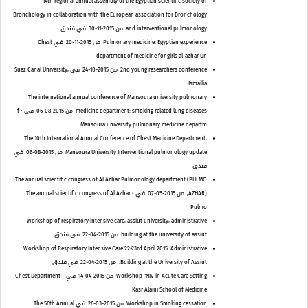
14th regional annual assembly of the Egyptian scientific society of
Bronchology in collaboration with the European association for Bronchology
and interventional pulmonology
من 2015-11-30
في فندق
Pulmonary medicine: Egyptian experience
من 2015-11-20
في Chest
department of medicine for girls al-azhar Un
2nd young researchers conference
من 2015-10-24
في Suez Canal University,
Ismailia
The international annual conference of Mansoura university pulmonary
medicine department: smoking related lung diseases
من 2015-08-06
في • f
Mansoura university pulmonary medicine departm
The 10th International Annual Conference of Chest Medicine Department,
Mansoura University Interventional pulmonology update
من 2015-08-06
في
فندق
The annual scientific congress of Al Azhar Pulmonology department (PULMO
AZHAR),
من 2015-05-07
في • The annual scientific congress of Al Azhar
Pulmo
Workshop of respiratory intensive care, assiut university, administrative
building at the university of assiut
من 2015-04-22
في فندق
Workshop of Respiratory Intensive Care 22-23rd April 2015 .Administrative
Building at the University of Assiut.
من 2015-04-22
في فندق
Workshop "NIV in Acute Care Setting
من 2015-04-14
في Chest Department –
Kasr Alaini School of Medicine
Workshop in Smoking cessation
من 2015-03-26
في The 56th Annual