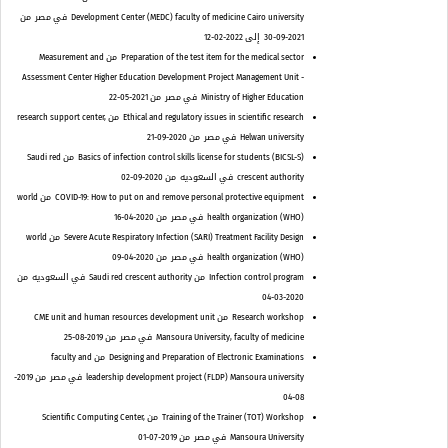
Development Center (MEDC) faculty of medicine Cairo university
في مصر
من
2021-09-30
إلى 2022-02-12
Preparation of the test item for the medical sector
من Measurement and
Assessment Center Higher Education Development Project Management Unit -
Ministry of Higher Education
في مصر
من 2021-05-22
Ethical and regulatory issues in scientific research
من research support center,
Helwan university
في مصر
من 2020-09-21
Basics of infection control skills license for students (BICSL-S)
من Saudi red
crescent authority
في السعوديه
من 2020-09-02
COVID-19: How to put on and remove personal protective equipment
من world
health organization (WHO)
في مصر
من 2020-04-16
Severe Acute Respiratory Infection (SARI) Treatment Facility Design
من world
health organization (WHO)
في مصر
من 2020-04-09
Infection control program
من Saudi red crescent authority
في السعوديه
من
2020-03-04
Research workshop
من CME unit and human resources development unit
Mansoura University, faculty of medicine
في مصر
من 2019-08-25
Designing and Preparation of Electronic Examinations
من faculty and
leadership development project (FLDP) Mansoura university
في مصر
من 2019-
08-04
Training of the Trainer (TOT) Workshop
من Scientific Computing Center,
Mansoura University
في مصر
من 2019-07-01