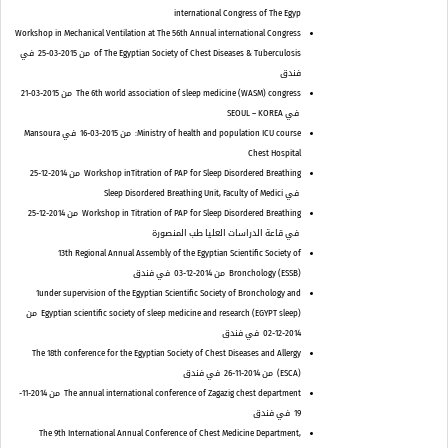
international Congress of The Egyp
Workshop in Mechanical Ventilation at The 56th Annual international Congress
of The Egyptian Society of Chest Diseases & Tuberculosis
من 2015-03-25
في
فندق
The 6th world association of sleep medicine (WASM) congress
من 2015-03-21
في SEOUL – KOREA
Ministry of health and population ICU course:
من 2015-03-16
في Mansoura
Chest Hospital
Workshop inTitration of PAP for Sleep Disordered Breathing
من 2014-12-25
في Sleep Disordered Breathing Unit, Faculty of Medici
Workshop in Titration of PAP for Sleep Disordered Breathing
من 2014-12-25
في قاعة الدراسات العليا طب المنصورة
13th Regional Annual Assembly of the Egyptian Scientific Society of
Bronchology (ESSB)
من 2014-12-03
في فندق
1under supervision of the Egyptian Scientific Society of Bronchology and
Egyptian scientific society of sleep medicine and research (EGYPT sleep)
من
2014-12-02
في فندق
The 18th conference for the Egyptian Society of Chest Diseases and Allergy
(ESCA)
من 2014-11-26
في فندق
The annual international conference of Zagazig chest department
من 2014-11-
19
في فندق
The 9th International Annual Conference of Chest Medicine Department,