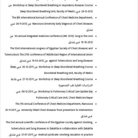
Workshop in Sleep Disordered Breathing in respiratory diseases Course
من
2012-12-28
في Sleep Disordered Breathing Unit, Faculty of Medici
The 8th International Annual Conference of Chest Medicine Department,
Mansoura University Early Diagnosis of Chest Diseases
من 2012-11-28
في
فندق
1st annual integrated medicine conference (IMC 2012): lung in the core
من
2012-10-10
في فندق
The 53rd international congress of Egyptian Society of Chest diseases and
Tuberculosis The 27th conference of Middle East Region of International Union
against Tuberculosis and lung diseases
من 2012-03-15
في فندق
Workshop in Sleep Disordered Breathing Course
من 2011-12-30
في Sleep
Disordered Breathing Unit, Faculty of Medici
Workshop in Sleep Disordered Breathing Course
من 2011-12-27
في قاعة
الدراسات العليا طب المنصورة
Workshop in Pulmonary Critical Care Update Day
من 2011-12-08
في
Pulmonary Critical Care Unit, Chest Medicine Depar
The 7th Annual Conference of Chest Medicine Department, Mansoura
University titled Chest diseases from prevention to intervention
من 2011-11-25
في فندق
The 2nd annual scientific conference of the Egyptian society against smoking,
tuberculosis and lung diseases in Dakahlia in collaboration with Dakahlia
medical syndicate: smoking cessation in practice
من 2011-07-21
في فندق