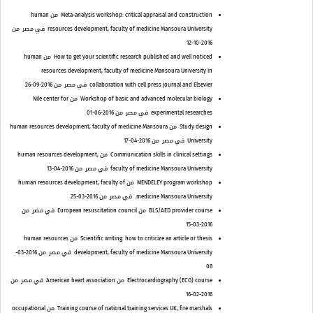
Meta-analysis workshop: critical appraisal and construction
من human
resources development, faculty of medicine Mansoura University
في مصر
من
2016-10-12
How to get your scientific research published and well noticed
من human
resources development, faculty of medicine Mansoura University in
collaboration with cell press journal and Elsevier
في مصر
من 2016-09-26
Workshop of basic and advanced molecular biology
من Nile center for
experimental researches
في مصر
من 2016-06-01
Study design
من human resources development, faculty of medicine Mansoura
University
في مصر
من 2016-04-17
Communication skills in clinical settings
من human resources development,
faculty of medicine Mansoura University
في مصر
من 2016-04-13
MENDELEY program workshop
من human resources development, faculty of
medicine Mansoura University.
في مصر
من 2016-03-25
BLS/AED provider course
من European resuscitation council
في مصر
من
2016-03-15
Scientific writing: how to criticize an article or thesis
من human resources
development, faculty of medicine Mansoura University
في مصر
من 2016-03-
08
Electrocardiography (ECG) course
من American heart association
في مصر
من
2016-02-16
Training course of national training services UK, fire marshals
من occupational