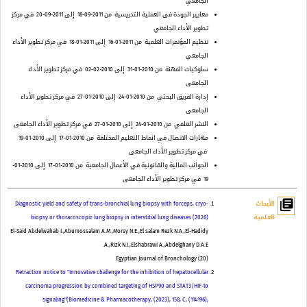
الجامعي
معايير الجودة فى العملية التدريسية
من 2011-09-18
إلى 2011-09-20
في مركز
تطوير الأداء الجامعي
تنظيم المؤتمرات العلمية
من 2011-01-16
إلى 2011-01-18
في مركز تطوير الأداء
الجامعي
سلوكيات المهنة
من 2010-01-31
إلى 2010-02-02
في مركز تطوير الأداء
الجامعى
إدارة الفريق البحثي
من 2010-01-24
إلى 2010-01-27
في مركز تطوير الأداء
الجامعى
النشر العلمي
من 2010-01-24
إلى 2010-01-27
في مركز تطوير الأداء الجامعى
مهارات الاتصال في انماط التعليم المختلفة
من 2010-01-17
إلى 2010-01-19
في مركز تطوير الأداء الجامعى
الجوانب المالية والقانونية في الأعمال الجامعية
من 2010-01-17
إلى 2010-01-
19
في مركز تطوير الأداء الجامعى
library_books
الأبحاث
Diagnostic yield and safety of trans-bronchial lung biopsy with forceps, cryo-
العلمية
biopsy or thoracoscopic lung biopsy in interstitial lung diseases (2026)
El-Said Abdelwahab I.,Abumossalam A.M.,Morsy N.E.,El salam Rezk N.A.,El-Hadidy
A.,Rizk N.I.,Elshabrawi A.,Abdelghany D.A.E.
Egyptian Journal of Bronchology
(
20
)
Retraction notice to "Innovative challenge for the inhibition of hepatocellular
carcinoma progression by combined targeting of HSP90 and STAT3/HIF-1α
signaling"(Biomedicine & Pharmacotherapy, (2023), 158, C, (114196),