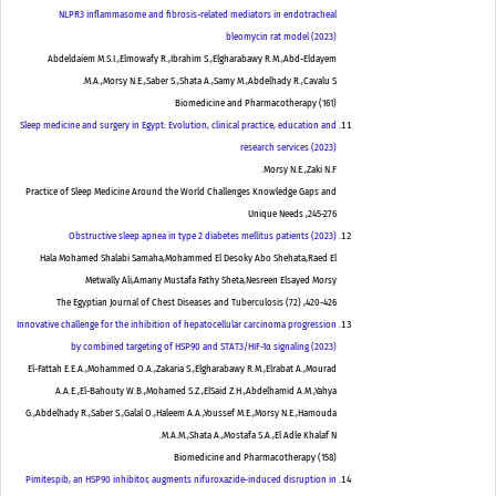
NLPR3 inflammasome and fibrosis-related mediators in endotracheal
bleomycin rat model (2023)
Abdeldaiem M.S.I.,Elmowafy R.,Ibrahim S.,Elgharabawy R.M.,Abd-Eldayem
M.A.,Morsy N.E.,Saber S.,Shata A.,Samy M.,Abdelhady R.,Cavalu S.
Biomedicine and Pharmacotherapy
(
161
)
Sleep medicine and surgery in Egypt: Evolution, clinical practice, education and
research services (2023)
Morsy N.E.,Zaki N.F.
Practice of Sleep Medicine Around the World Challenges Knowledge Gaps and
Unique Needs
,
245-276
Obstructive sleep apnea in type 2 diabetes mellitus patients (2023)
Hala Mohamed Shalabi Samaha,Mohammed El Desoky Abo Shehata,Raed El
Metwally Ali,Amany Mustafa Fathy Sheta,Nesreen Elsayed Morsy
The Egyptian Journal of Chest Diseases and Tuberculosis
(
72
)
,
420-426
Innovative challenge for the inhibition of hepatocellular carcinoma progression
by combined targeting of HSP90 and STAT3/HIF-1α signaling (2023)
El-Fattah E.E.A.,Mohammed O.A.,Zakaria S.,Elgharabawy R.M.,Elrabat A.,Mourad
A.A.E.,El-Bahouty W.B.,Mohamed S.Z.,ElSaid Z.H.,Abdelhamid A.M.,Yahya
G.,Abdelhady R.,Saber S.,Galal O.,Haleem A.A.,Youssef M.E.,Morsy N.E.,Hamouda
M.A.M.,Shata A.,Mostafa S.A.,El Adle Khalaf N.
Biomedicine and Pharmacotherapy
(
158
)
Pimitespib, an HSP90 inhibitor, augments nifuroxazide-induced disruption in