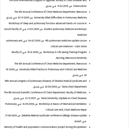
The 52nd international congress of Egyptian Society of Chest diseases and
Tuberculosis
من 2010-03-11
في فندق
The 5th Annual Conference of Chest Medicine Department, Mansoura
University titled Difficulties in Pulmonary Medicine
من 2009-11-05
في فندق
Workshop of sleep and pulmonary function advanced hands on course in
modern pulmonary medicine workshops
من 2009-03-21
في Assuit faculty of
medicine
9th pulmonary medicine update course
من 2009-02-04
في pulmonary and
critical care medicine – Cairo Unive
Workshop in Life Saving Training Program
من 2008-12-18
في Faculty of
Nursing, Mansoura University,
The 4th Annual Conference of Chest Medicine Department, Mansoura
University titled Practice in Pulmonary and Critical Care Medicine
من 2008-10-
30
في فندق
16th annual congress of pulmonary diseases of Gharbia medical syndicate and
Tanta chest department
من 2008-06-26
في فندق
The 6th Annual Scientific Conference of Chest Department, Faculty of Medicine,
Tanta University, (Update on Chest Diseases
من 2007-11-23
في فندق
Workshop in Basics of Mechanical Ventilation
من 2006-09-14
في Pulmonary
Critical Care Unit, Chest Medicine Depar
Dakahlia Medical syndicate conference (allergic disease update
من 2006-08-31
في النقابة
Ministry of health and population communication project during the epidemic