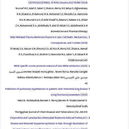
(S0753332222015852), 10.1016/j.biopha.2022.114196) (2026)
Youssef M.E.,Galal O.,Saber S.,Shata A.,Morsy N.E.,Yahya G.,Elgharabawy
R.M.,Elrabat A.,El-Bahouty W.B.,Mohamed S.Z.,Mostafa S.A.,Hamouda
M.A.M.,Mourad A.A.E.,El Adle Khalaf N.,Zakaria S.,Haleem A.A.,ElSaid
Z.H.,Mohammed O.A.,Abdelhady R.,Abd El-Fattah E.E.,Abdelhamid A.M.
Biomedicine and Pharmacotherapy
NINJ1-Mediated Plasma Membrane Rupture in Lytic Cell Death: Mechanisms,
Consequences, and Context (2026)
El-Moaty Z.A.,Nassar G.M.,Elmorsy E.A.,Ali M.A.M.,Morsy N.E.,Shata A.,Hamad
R.S.,Chaudhary A.A.,Ibrahim S.,Hamouda M.A.,Saber S.,El Sabaa R.M.
FASEB Journal
(
40
)
MRSA specific scores promote overuse of anti-MRSA antibiotics (2025)
nesreen elsayed morsy,glimp , Noemi Borsa, Manuela Carugati,نسرين السيد
مرسى على المرسى,Stefano Aliberti,Marcos I. Restrepo,Nilam Soni
erj
Prediction of pulmonary hypertension in patients with interstitial lung disease
using functional parameters (2025)
Heba W. Abdelwahab,Nesreen E. Morsy,Nesrein M. Shalabi,Hamed O.
Hamoda,Shreif Arafa
The Egyptian Journal of Chest Diseases and Tuberculosis
(
74
)
,
365-370
Vinpocetine and Lactobacillus Attenuated Rotenone-Induced Parkinson’s
Disease and Restored Dopamine Synthesis in Rats through Modulation of