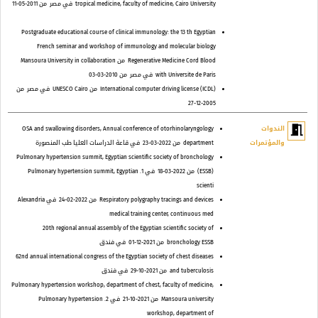
tropical medicine, faculty of medicine, Cairo University
في مصر
من 2011-05-11
Postgraduate educational course of clinical immunology: the 13 th Egyptian
French seminar and workshop of immunology and molecular biology
Regenerative Medicine Cord Blood
من Mansoura University in collaboration
with Universite de Paris
في مصر
من 2010-03-03
International computer driving license (ICDL)
من UNESCO Cairo
في مصر
من
2005-12-27
meeting_room
الندوات
OSA and swallowing disorders, Annual conference of otorhinolaryngology
والمؤتمرات
department
من 2022-03-23
في قاعة الدراسات العليا طب المنصورة
Pulmonary hypertension summit, Egyptian scientific society of bronchology
(ESSB)
من 2022-03-18
في 1. Pulmonary hypertension summit, Egyptian
scienti
Respiratory polygraphy tracings and devices
من 2022-02-24
في Alexandria
medical training center, continuous med
20th regional annual assembly of the Egyptian scientific society of
bronchology ESSB
من 2021-12-01
في فندق
62nd annual international congress of the Egyptian society of chest diseases
and tuberculosis
من 2021-10-29
في فندق
Pulmonary hypertension workshop, department of chest, faculty of medicine,
Mansoura university
من 2021-10-21
في 2. Pulmonary hypertension
workshop, department of