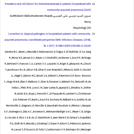
Prevalence and risk factors for Enterobacteriaceae in patients hospitalized with
community-acquired pneumonia (2020)
نسرين السيد مرسى على المرسى,GLIMP,David Villafuerte,Nesreen Elsayed
Morsy
Respirology
(
25
)
Correction to: Atypical pathogens in hospitalized patients with community-
acquired pneumonia: a worldwide perspective (BMC Infectious Diseases, (2018),
18, 1, (677), 10.1186/s12879-018-3565-z) (2020)
Ganaha M.C.,Neves J.,Menzella F.,Radovanovic D.,Tsigou E.,El-Wahhab I.E.S.A.,Garg
R.,Morsy N.E.,Jensen A.V.,Reyes L.F.,Vendrell E.,Andersen S.,Aruj P.K.,Buitrago
R.,Bertrand F.,Francois C.A.,Carevic V.V.,Lopardo G.,Roger D.,Jakopovic M.,Lötsch
F.,Jacobsson M.L.B.,Udnur H.B.,Dhar R.,Van Braeckel E.,Miteva D.,Sobh E.,Vincent
J.L.,Hagel S.,Djimon M.Z.,Nouér S.A.,Aliberti S.,Paternina F.J.P.,Brun- Buisson
C.,Hugo M.N.B.,Blasi F.,Matkovic Z.,Shen N.,Terraneo S.,Mahesh P.A.,Fartoukh M.,de
Vedia L.,Pletz M.W.,Luna C.M.,Siaw-Lartey B.,Jayaraj B.S.,Dimakou K.,Dreher
M.,Dodo B.A.,Rupp J.,Pensotti C.,Di Pasquale M.,Lambert S.,Christensen
A.B.,Petersen P.T.,Bashi J.,Koul P.A.,Encheva M.,Malberti A.G.,Kolditz M.,de
Montmollin E.,Stagnaro J.P.,Morcillo N.,Baunbæk-knudsen G.,Mitrecic I.,Narayan
K.V.,Gramegna A.,Díaz A.C.,Anseeuw K.,HeitmannBødtger U.e.C.,Meyer C.N.,Sotgiu
G.,Ceccato A.,Rico C.A.B.,Xu J.f.,Barimboim E.,Jean-Marie K.N.,Tartara S.,Scapellato
P.G.,Shafi ek H.,Messika J.,Schaberg T.,Chipev P.,Attorri S.,Petkova D.,Jankovic
M.,Lascar F.,D’Souza G.,Di Tulio F.,Cambursano V.H.,Restrepo M.I.,Meisinger