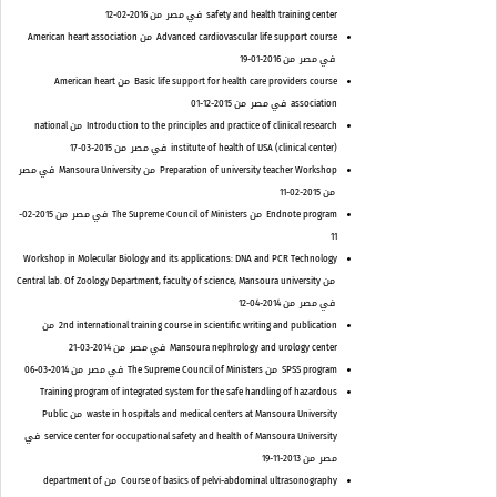
safety and health training center
في مصر
من 2016-02-12
Advanced cardiovascular life support course
من American heart association
في مصر
من 2016-01-19
Basic life support for health care providers course
من American heart
association
في مصر
من 2015-12-01
Introduction to the principles and practice of clinical research
من national
institute of health of USA (clinical center)
في مصر
من 2015-03-17
Preparation of university teacher Workshop
من Mansoura University
في مصر
من 2015-02-11
Endnote program
من The Supreme Council of Ministers
في مصر
من 2015-02-
11
Workshop in Molecular Biology and its applications: DNA and PCR Technology
من Central lab. Of Zoology Department, faculty of science, Mansoura university
في مصر
من 2014-04-12
2nd international training course in scientific writing and publication
من
Mansoura nephrology and urology center
في مصر
من 2014-03-21
SPSS program
من The Supreme Council of Ministers
في مصر
من 2014-03-06
Training program of integrated system for the safe handling of hazardous
waste in hospitals and medical centers at Mansoura University
من Public
service center for occupational safety and health of Mansoura University
في
مصر
من 2013-11-19
Course of basics of pelvi-abdominal ultrasonography
من department of