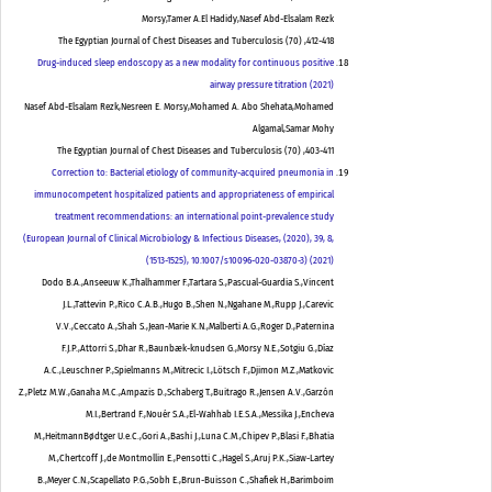
Morsy,Tamer A.El Hadidy,Nasef Abd-Elsalam Rezk
The Egyptian Journal of Chest Diseases and Tuberculosis
(
70
)
,
412-418
Drug-induced sleep endoscopy as a new modality for continuous positive
airway pressure titration (2021)
Nasef Abd-Elsalam Rezk,Nesreen E. Morsy,Mohamed A. Abo Shehata,Mohamed
Algamal,Samar Mohy
The Egyptian Journal of Chest Diseases and Tuberculosis
(
70
)
,
403-411
Correction to: Bacterial etiology of community-acquired pneumonia in
immunocompetent hospitalized patients and appropriateness of empirical
treatment recommendations: an international point-prevalence study
(European Journal of Clinical Microbiology & Infectious Diseases, (2020), 39, 8,
(1513-1525), 10.1007/s10096-020-03870-3) (2021)
Dodo B.A.,Anseeuw K.,Thalhammer F.,Tartara S.,Pascual-Guardia S.,Vincent
J.L.,Tattevin P.,Rico C.A.B.,Hugo B.,Shen N.,Ngahane M.,Rupp J.,Carevic
V.V.,Ceccato A.,Shah S.,Jean-Marie K.N.,Malberti A.G.,Roger D.,Paternina
F.J.P.,Attorri S.,Dhar R.,Baunbæk-knudsen G.,Morsy N.E.,Sotgiu G.,Díaz
A.C.,Leuschner P.,Spielmanns M.,Mitrecic I.,Lötsch F.,Djimon M.Z.,Matkovic
Z.,Pletz M.W.,Ganaha M.C.,Ampazis D.,Schaberg T.,Buitrago R.,Jensen A.V.,Garzón
M.I.,Bertrand F.,Nouér S.A.,El-Wahhab I.E.S.A.,Messika J.,Encheva
M.,HeitmannBødtger U.e.C.,Gori A.,Bashi J.,Luna C.M.,Chipev P.,Blasi F.,Bhatia
M.,Chertcoff J.,de Montmollin E.,Pensotti C.,Hagel S.,Aruj P.K.,Siaw-Lartey
B.,Meyer C.N.,Scapellato P.G.,Sobh E.,Brun-Buisson C.,Shafiek H.,Barimboim