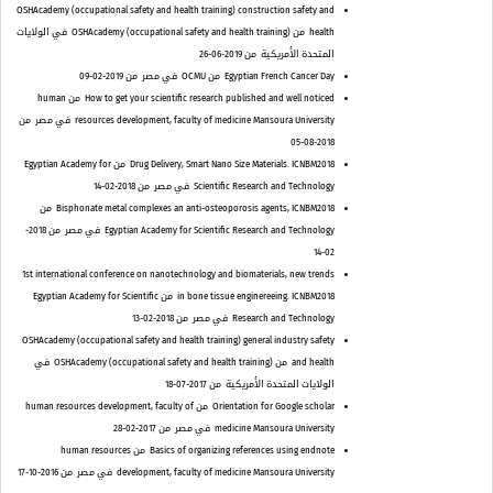
OSHAcademy (occupational safety and health training) construction safety and
health
من OSHAcademy (occupational safety and health training)
في الولايات
المتحدة الأمريكية
من 2019-06-26
Egyptian French Cancer Day
من OCMU
في مصر
من 2019-02-09
How to get your scientific research published and well noticed
من human
resources development, faculty of medicine Mansoura University
في مصر
من
2018-08-05
Drug Delivery, Smart Nano Size Materials. ICNBM2018
من Egyptian Academy for
Scientific Research and Technology
في مصر
من 2018-02-14
Bisphonate metal complexes an anti-osteoporosis agents, ICNBM2018
من
Egyptian Academy for Scientific Research and Technology
في مصر
من 2018-
02-14
1st international conference on nanotechnology and biomaterials, new trends
in bone tissue enginereeing. ICNBM2018
من Egyptian Academy for Scientific
Research and Technology
في مصر
من 2018-02-13
OSHAcademy (occupational safety and health training) general industry safety
and health
من OSHAcademy (occupational safety and health training)
في
الولايات المتحدة الأمريكية
من 2017-07-18
Orientation for Google scholar
من human resources development, faculty of
medicine Mansoura University
في مصر
من 2017-02-28
Basics of organizing references using endnote
من human resources
development, faculty of medicine Mansoura University
في مصر
من 2016-10-17