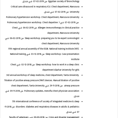
Egyptian society of Bronchology
من 2019-02-07
في فندق
Critical care ultrasound in respiratory ICU. Chest department, Mansoura
University
من 2019-02-07
في فندق
Pulmonary hypertension workshop. Chest department, Mansoura University
من 2019-02-07
في 1. Pulmonary hypertension workshop. Chest departme
Allergen immunotherapy in clinical practice
من 2019-02-06
في Chest
department, Mansoura University
Sleep workshop: preparing you to be expert somnologist
من 2019-02-06
في
chest department, Mansoura University
17th regional annual assembly of the ESSB. National training institute (NTI).
Sleep workshop: Case presentation
من 2018-12-03
في National training
institute
Sleep workshop: how to work in a sleep clinic
من 2018-12-02
في Chest
department Alazhar University for girls
3rd annual workshop of sleep medicine, chest department, Tanta University.
Titration of positive airway pressure (PAP) devices. Manual titration of positive
airway pressure.
من 2018-11-29
في chest department, Tanta University
Pulmonary updates, menofia chest physician association
من 2018-11-09
في
فندق
7th international conference of society of integrated medicine & sleep
disorders: diabetes and respiratory diseases in adults & pediatrics
من 2018-11-
07
في فندق
Crisis and disaster management
من 2018-09-09
في faculty of veterinary