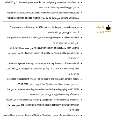
Research paper award in second young researchers conference .
في 2015-10-
24
من Suez Canal University Ismailia Egypt
YOUNG INVESTIGATOR AWARD IN 6th WORLD ASSOCIATION OF SLEEP MEDICINE
(WASM) CONGRESS
في 2015-03-25
من world association of sleep medicine
local_library
الخبرات
ALS (Advanced Life Support) provider course
من European resuscitation
العامة
council
في مصر
من 2025-06-10
Somnologist (expert in sleep medicine)
من European Sleep Research Society
في المانيا
من 2022-04-19
lean 6 sigma
من the Egyptian society of quality
في مصر
من 2022-03-26
Total quality management
من the Egyptian society of quality
في مصر
من
2022-03-22
Risk management training course as per the requirements of international
standards ISO 31000/ 2018
من the Egyptian society of quality
في مصر
من
2022-03-12
Integrated management system (ISO 9001:2015 and ISO 45001: 2018) in health
care
من the Egyptian society of quality
في مصر
من 2022-02-26
Acceptance sampling inspection by attributes (applying to ISO 2859)
من the
Egyptian society of quality
في مصر
من 2022-02-22
interdisciplinary teaching: Designing of interdisciplinary programs
من faculty
and leadership development project (FLDP) Helwan university
في مصر
من
2021-11-10
Basics of Medical Education course of medical education
من Medical Education