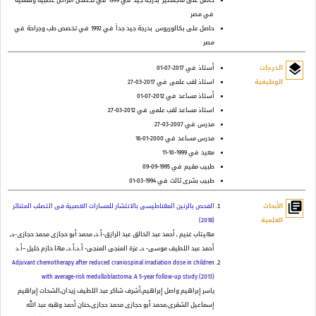
حاصل على ماجستير
بدرجة جيد
في 1999
في تخصص امراض عصبية ونفسية
في مصر
حاصل على بكالوريوس
بدرجة جيد جداً
في 1992
في تخصص طب وجراحة
في
مصر
layers
الدرجات
أستاذ
في 2017-07-01
الوظيفية
استاذ لقب علمى
في 2017-03-27
أستاذ مساعد
في 2012-07-01
استاذ مساعد لقب علمى
في 2012-03-27
مدرس
في 2007-03-27
مدرس مساعد
في 2000-01-16
معيد
في 1999-10-11
طبيب مقيم
في 1995-09-09
طبيب بشرى ثالث
في 1994-03-01
library_books
الأبحاث
الفحص بالرنين المغناطيسى بالانتشار للمسارات العصبية فى التصلب المتناثر
العلمية
(2018)
مهيتاب غنيم , أحمد عبد الخالق عبد الرازق-أ.د, محمد أبو حجازى محمد حجازى-د,
أحمد عبد اللطيف موسى- د, عزة المنجى المنجى- أ.د,أ.د, مها حازم خليل –أ.د
Adjuvant chemotherapy after reduced craniospinal irradiation dose in children
with average-risk medulloblastoma: A 5-year follow-up study (2013)
ياسر إبراهيم واصل إبراهيم,أشرف شاكر عبد اللطيف زيدان,الشحات إبراهيم
إسماعيل الشقرى,محمد أبو حجازى محمد حجازى,حنان أحمد وهبه عبد الله