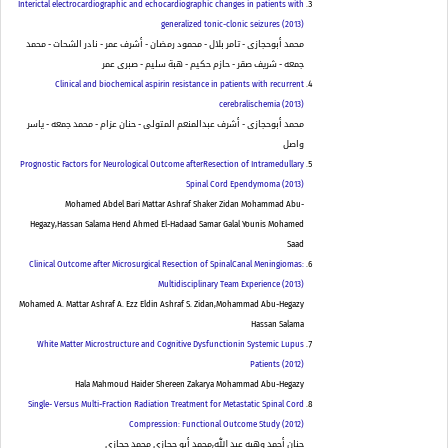
Interictal electrocardiographic and echocardiographic changes in patients with
generalized tonic-clonic seizures (2013)
محمد أبوحجازى - تامر بلال - محمود رمضان - أشرف عمر - نادر الشحات - محمد
جمعه - شريف صقر - حازم حكيم - هبة سليم - صبرى عمر
Clinical and biochemical aspirin resistance in patients with recurrent
cerebralischemia (2013)
محمد أبوحجازى - أشرف عبدالمنعم المتولى - حنان عزام - محمد جمعه - ياسر
واصل
Prognostic Factors for Neurological Outcome afterResection of Intramedullary
Spinal Cord Ependymoma (2013)
Mohamed Abdel Bari Mattar Ashraf Shaker Zidan Mohammad Abu-
Hegazy,Hassan Salama Hend Ahmed El-Hadaad Samar Galal Younis Mohamed
Saad
Clinical Outcome after Microsurgical Resection of SpinalCanal Meningiomas:
Multidisciplinary Team Experience (2013)
Mohamed A. Mattar Ashraf A. Ezz Eldin Ashraf S. Zidan,Mohammad Abu-Hegazy
Hassan Salama
White Matter Microstructure and Cognitive Dysfunctionin Systemic Lupus
Patients (2012)
Hala Mahmoud Haider Shereen Zakarya Mohammad Abu-Hegazy
Single- Versus Multi-Fraction Radiation Treatment for Metastatic Spinal Cord
Compression: Functional Outcome Study (2012)
حنان أحمد وهبه عبد الله,محمد أبو حجازى محمد حجازى