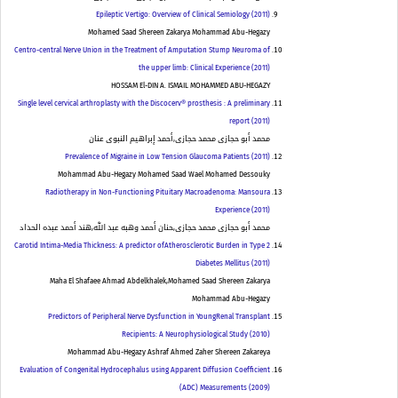
Epileptic Vertigo: Overview of Clinical Semiology (2011)
Mohamed Saad Shereen Zakarya Mohammad Abu-Hegazy
Centro-central Nerve Union in the Treatment of Amputation Stump Neuroma of
the upper limb: Clinical Experience (2011)
HOSSAM El-DIN A. ISMAIL MOHAMMED ABU-HEGAZY
Single level cervical arthroplasty with the Discocerv® prosthesis : A preliminary
report (2011)
محمد أبو حجازى محمد حجازى,أحمد إبراهيم النبوى عنان
Prevalence of Migraine in Low Tension Glaucoma Patients (2011)
Mohammad Abu-Hegazy Mohamed Saad Wael Mohamed Dessouky
Radiotherapy in Non-Functioning Pituitary Macroadenoma: Mansoura
Experience (2011)
محمد أبو حجازى محمد حجازى,حنان أحمد وهبه عبد الله,هند أحمد عبده الحداد
Carotid Intima-Media Thickness: A predictor ofAtherosclerotic Burden in Type 2
Diabetes Mellitus (2011)
Maha El Shafaee Ahmad Abdelkhalek,Mohamed Saad Shereen Zakarya
Mohammad Abu-Hegazy
Predictors of Peripheral Nerve Dysfunction in YoungRenal Transplant
Recipients: A Neurophysiological Study (2010)
Mohammad Abu-Hegazy Ashraf Ahmed Zaher Shereen Zakareya
Evaluation of Congenital Hydrocephalus using Apparent Diffusion Coefficient
(ADC) Measurements (2009)