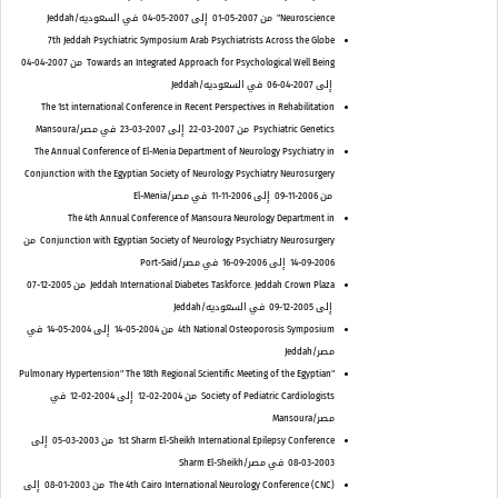
Neuroscience"
من 2007-05-01
إلى 2007-05-04
في السعوديه/Jeddah
7th Jeddah Psychiatric Symposium Arab Psychiatrists Across the Globe
Towards an Integrated Approach for Psychological Well Being
من 2007-04-04
إلى 2007-04-06
في السعوديه/Jeddah
The 1st international Conference in Recent Perspectives in Rehabilitation
Psychiatric Genetics
من 2007-03-22
إلى 2007-03-23
في مصر/Mansoura
The Annual Conference of El-Menia Department of Neurology Psychiatry in
Conjunction with the Egyptian Society of Neurology Psychiatry Neurosurgery
من 2006-11-09
إلى 2006-11-11
في مصر/El-Menia
The 4th Annual Conference of Mansoura Neurology Department in
Conjunction with Egyptian Society of Neurology Psychiatry Neurosurgery
من
2006-09-14
إلى 2006-09-16
في مصر/Port-Said
Jeddah International Diabetes Taskforce. Jeddah Crown Plaza
من 2005-12-07
إلى 2005-12-09
في السعوديه/Jeddah
4th National Osteoporosis Symposium
من 2004-05-14
إلى 2004-05-14
في
مصر/Jeddah
"Pulmonary Hypertension" The 18th Regional Scientific Meeting of the Egyptian
Society of Pediatric Cardiologists
من 2004-02-12
إلى 2004-02-12
في
مصر/Mansoura
1st Sharm El-Sheikh International Epilepsy Conference
من 2003-03-05
إلى
2003-03-08
في مصر/Sharm El-Sheikh
The 4th Cairo International Neurology Conference (CNC)
من 2003-01-08
إلى