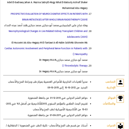
Adel El-badrawy Jehan A. Mazroa SabryEl-Mogy Nihal El-Batouty Ashraf Shaker
Mohammad Abu-Hegazy
PROSPECTIVE EVALUATION OF NEUROCOGNITIVE EFFECTS IN PATIENTS WITH
BRAIN METASTASES AFTER WHOLE BRAIN RADIOTHERAPY (2009)
وفاء نجاح على البشبيشى,محمد أبو حجازى محمد حجازى,هند أحمد عبده الحداد
Neurophysiological Changes in Live Related Kidney Transplant Children and
Adolescents (2005)
El-Husseini AA Abu-Hegazy M El-Tantawi A ell-Halim SobhMA Ghoneim MA
Cardiac Autonomic Involvement and Peripheral Nerve Function in Patients with
Neuropathy ()
محمد أبو حجازى محمد حجازى,Dr. Hegazy M.A.M
Thrombolytic Therapy ()
محمد أبو حجازى محمد حجازى,Dr. Hegazy M.A.M
person
المناصب
مديراً للعيادات الخارجية للأمراض العصبية بمركز طب وجراحة المخ والأعصاب
الإدارية
الجديد
من 2012-10-10
إلى 2015-10-09
emoji_events
الجوائز
حوافز النشر الدولى
في 2013-12-01
من جامعة المنصورة
والمكافآت
تقييم البحث الملقى بالمؤتمر السنوى 2012للأكاديمية من أفضل 5%
في 2012-
03-15
من الأكاديمية الأمريكية لطب المخ والأعصاب
حوافز النشر الدولى
في 2011-06-01
من جامعة المنصورة
local_library
الخبرات
أستاذ
من قسم طب المخ والأعصاب - كلية الطب
في المنصورة / الدقهلية /